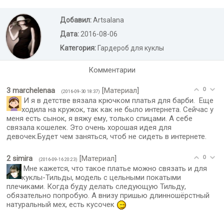
Добавил:
Artsalana
Дата:
2016-08-06
Категория:
Гардероб для куклы
Комментарии
3
marchelenaa
[
Материал
]
0
(2016-09-30 18:37)
И я в детстве вязала крючком платья для барби. Еще
ходила на кружок, так как не было интернета. Сейчас у
меня есть сынок, я вяжу ему, только спицами. А себе
связала кошелек. Это очень хорошая идея для
девочек.Будет чем заняться, чтоб не сидеть в интернете.
2
simira
[
Материал
]
0
(2016-09-16 20:23)
Мне кажется, что такое платье можно связать и для
куклы-Тильды, модель с цельными покатыми
плечиками. Когда буду делать следующую Тильду,
обязательно попробую. А внизу пришью длинношёрстный
натуральный мех, есть кусочек