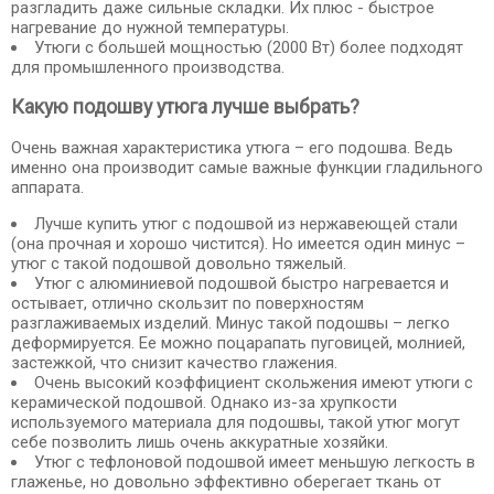
разгладить даже сильные складки. Их плюс - быстрое
нагревание до нужной температуры.
Утюги с большей мощностью (2000 Вт) более подходят
для промышленного производства.
Какую подошву утюга лучше выбрать?
Очень важная характеристика утюга – его подошва. Ведь
именно она производит самые важные функции гладильного
аппарата.
Лучше купить утюг с подошвой из нержавеющей стали
(она прочная и хорошо чистится). Но имеется один минус –
утюг с такой подошвой довольно тяжелый.
Утюг с алюминиевой подошвой быстро нагревается и
остывает, отлично скользит по поверхностям
разглаживаемых изделий. Минус такой подошвы – легко
деформируется. Ее можно поцарапать пуговицей, молнией,
застежкой, что снизит качество глажения.
Очень высокий коэффициент скольжения имеют утюги с
керамической подошвой. Однако из-за хрупкости
используемого материала для подошвы, такой утюг могут
себе позволить лишь очень аккуратные хозяйки.
Утюг с тефлоновой подошвой имеет меньшую легкость в
глаженье, но довольно эффективно оберегает ткань от