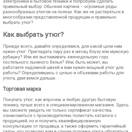
электроники и бытовой техники и попробуем сделать
правильный выбор. Обычная картина – огромные ряды
разнообразных утюгов на полках. Как же не растеряться в
многообразии представленной продукции и правильно
выбрать утюг?
Как выбрать утюг?
Прежде всего, давайте определимся, для какой цели нам
нужен утюг. Пригладить пару раз в месяц блузу или мужскую
рубашку? Или же выглаживать еженедельную гору
постельного льняного белья? Или, быть может, вы
работаете надомной швеей и вам нужен мощный утюг для
работы? Определившись с целью и объемами работы для
утюга, двигаемся дальше.
Торговая марка
Покупать утюг, как впрочем, и любую другую бытовую
технику, лучше всего в специализированном магазине. Здесь
вы сможете увидеть не только сертификат качества,
ознакомиться с производителем, полистать каталоги с
продукцией, но и получить квалифицированную
консультацию от продавца, а также оформить гарантийный
талон, что позволит вам в случае поломки утюга обратиться