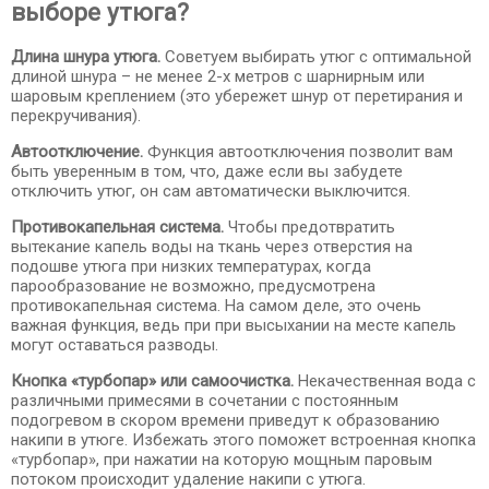
выборе утюга?
Длина шнура утюга.
Советуем выбирать утюг с оптимальной
длиной шнура – не менее 2-х метров с шарнирным или
шаровым креплением (это убережет шнур от перетирания и
перекручивания).
Автоотключение.
Функция автоотключения позволит вам
быть уверенным в том, что, даже если вы забудете
отключить утюг, он сам автоматически выключится.
Противокапельная система.
Чтобы предотвратить
вытекание капель воды на ткань через отверстия на
подошве утюга при низких температурах, когда
парообразование не возможно, предусмотрена
противокапельная система. На самом деле, это очень
важная функция, ведь при при высыхании на месте капель
могут оставаться разводы.
Кнопка «турбопар» или самоочистка.
Некачественная вода с
различными примесями в сочетании с постоянным
подогревом в скором времени приведут к образованию
накипи в утюге. Избежать этого поможет встроенная кнопка
«турбопар», при нажатии на которую мощным паровым
потоком происходит удаление накипи с утюга.