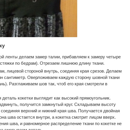
ку
й ленты делаем замер талии, прибавляем к замеру четыре
астяжки по бедрам). Отрезаем лишнюю длину ткани.
м, лицевой стороной внутрь, соединяя края срезов. Делаем
дин сантиметр. Оверложиваем каждую сторону шовной ткани
нь). Разглаживаем шов так, чтоб его края смотрели в
 деталь кокетки выглядит как высокий прямоугольник.
аздвинуть, получится замкнутый круг. Складываем высоту
 соединяя верхний и нижний края шва. Получается двойная
она шва остается внутри, а кокетка смотрит лицом вверх.
ния шва, и равномерное распределение ткани по кокетке не
за сметываем деталь.