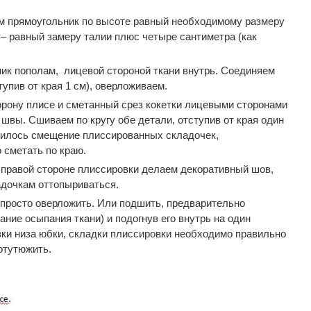
м прямоугольник по высоте равный необходимому размеру
 – равный замеру талии плюс четыре сантиметра (как
к пополам, лицевой стороной ткани внутрь. Соединяем
тупив от края 1 см), оверложиваем.
рону плисе и сметанный срез кокетки лицевыми сторонами
швы. Сшиваем по кругу обе детали, отступив от края один
чилось смещение плиссированных складочек,
 сметать по краю.
правой стороне плиссировки делаем декоративный шов,
адочкам оттопыриваться.
просто оверложить. Или подшить, предварительно
ание осыпания ткани) и подогнув его внутрь на один
ки низа юбки, складки плиссировки необходимо правильно
отутюжить.