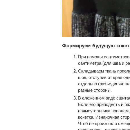
Формируем будущую кокет
При помощи сантиметрово
сантиметра (для шва и р
Складываем ткань попола
шов, отступив от края о
отдельно (разъединяя тка
разные стороны.
В сложенном виде сшитая
Если его приподнять и р
прямоугольника пополам,
кокетка. Изнаночная стор
Чтоб не произошло смеще
нарушилось, по краю сре