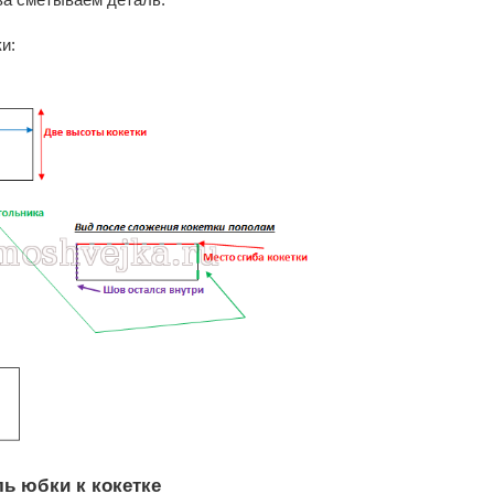
и:
ь юбки к кокетке