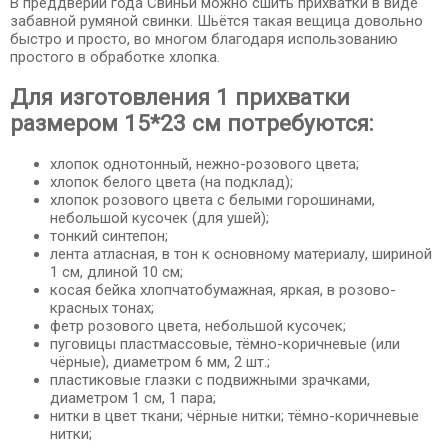
В преддверии года Свиньи можно сшить прихватки в виде
забавной румяной свинки. Шьётся такая вещица довольно
быстро и просто, во многом благодаря использованию
простого в обработке хлопка.
Для изготовления 1 прихватки
размером 15*23 см потребуются:
хлопок однотонный, нежно-розового цвета;
хлопок белого цвета (на подклад);
хлопок розового цвета с белыми горошинами,
небольшой кусочек (для ушей);
тонкий синтепон;
лента атласная, в тон к основному материалу, шириной
1 см, длиной 10 см;
косая бейка хлопчатобумажная, яркая, в розово-
красных тонах;
фетр розового цвета, небольшой кусочек;
пуговицы пластмассовые, тёмно-коричневые (или
чёрные), диаметром 6 мм, 2 шт.;
пластиковые глазки с подвижными зрачками,
диаметром 1 см, 1 пара;
нитки в цвет ткани; чёрные нитки; тёмно-коричневые
нитки;