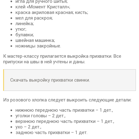
игла для ручного шитья;
клей «Момент Кристалл»;
краска акриловая красная; кисть;
мел для раскроя;
линейка;
утюг;
булавки;
швейная машинка;
ножницы закройные.
К мастер-классу прилагается выкройка прихватки. Все
припуски на швы в ней учтены и даны.
Скачать выкройку прихватки свинки
.
Из розового хлопка следует выкроить следующие детали:
нижнюю переднюю часть прихватки – 1 дет.,
уголки головы – 2 дет.,
верхнюю переднюю часть прихватки – 1 дет.,
ухо – 2 дет.,
заднюю часть прихватки – 1 дет.