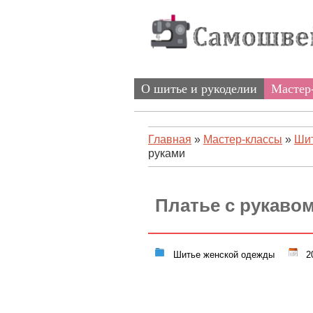
О шитье и рукоделии
Мастер
Главная
»
Мастер-классы
»
Шит
руками
Платье с рукаво
Шитье женской одежды
20