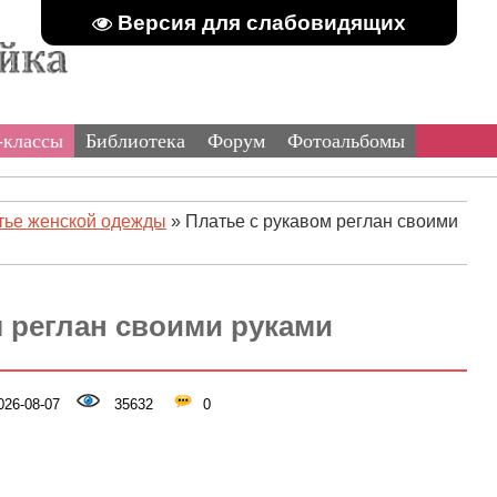
Версия для слабовидящих
-классы
Библиотека
Форум
Фотоальбомы
ье женской одежды
» Платье с рукавом реглан своими
м реглан своими руками
26-08-07
35632
0