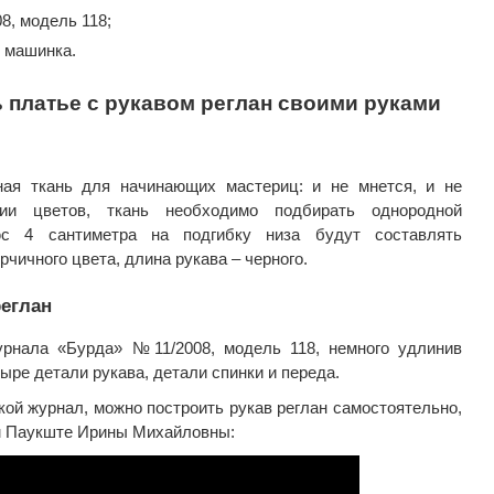
, модель 118;
 машинка.
ь платье с рукавом реглан своими руками
ая ткань для начинающих мастериц: и не мнется, и не
нии цветов, ткань необходимо подбирать однородной
юс 4 сантиметра на подгибку низа будут составлять
рчичного цвета, длина рукава – черного.
реглан
рнала «Бурда» №11/2008, модель 118, немного удлинив
тыре детали рукава, детали спинки и переда.
кой журнал, можно построить рукав реглан самостоятельно,
м Паукште Ирины Михайловны: