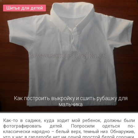
Шитье для детей
Как построить выкройку и сшить рубашку для
мальчика
Как-то в садике, куда ходит мой ребенок, должны были
фотографировать детей. Попросили одеться по-
классически нарядно – белый верх, темный низ. Обнаружив,
что у нас в гардеробе нет ни одной простой белой сорочки,