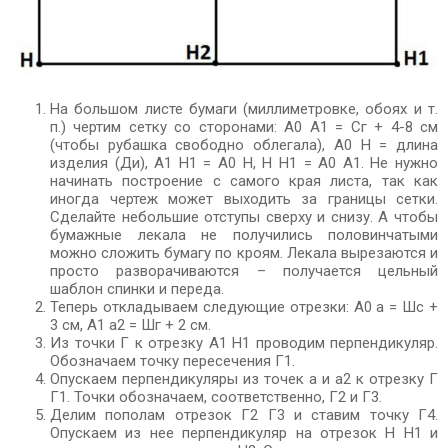
На большом листе бумаги (миллиметровке, обоях и т.
п.) чертим сетку со сторонами: А0 А1 = Сг + 4-8 см
(чтобы рубашка свободно облегала), А0 Н = длина
изделия (Ди), А1 Н1 = А0 Н, Н Н1 = А0 А1. Не нужно
начинать построение с самого края листа, так как
иногда чертеж может выходить за границы сетки.
Сделайте небольшие отступы сверху и снизу. А чтобы
бумажные лекала не получились половинчатыми
можно сложить бумагу по кроям. Лекала вырезаются и
просто разворачиваются – получается цельный
шаблон спинки и переда.
Теперь откладываем следующие отрезки: А0 а = Шс +
3 см, А1 а2 = Шг + 2 см.
Из точки Г к отрезку А1 Н1 проводим перпендикуляр.
Обозначаем точку пересечения Г1.
Опускаем перпендикуляры из точек а и а2 к отрезку Г
Г1. Точки обозначаем, соответственно, Г2 и Г3.
Делим пополам отрезок Г2 Г3 и ставим точку Г4.
Опускаем из нее перпендикуляр на отрезок Н Н1 и