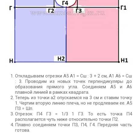
Откладываем отрезки А5 А1 = Сш : 3 + 2 см, А1 А6 = Сш
: 3. Проводим из новых точек перпендикуляры до
образования прямого угла. Соединяем А5 и А6
плавной линией в рамках квадрата.
Теперь из точки а2 опускаемся на 3 см и ставим точку
1. Чертим вторую линию плеча, но не продлеваем ее. А5
П3 = Шп.
Отрезок П4 Г3 = 1/3 1 Г3. То есть точка П4
располагается чуть ниже относительно точки П2.
Плавно соединяем точки П3, П4, Г4. Передняя часть
готова.