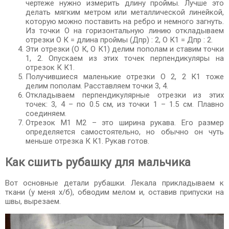
чертеже нужно измерить длину проймы. Лучше это
делать мягким метром или металлической линейкой,
которую можно поставить на ребро и немного загнуть.
Из точки О на горизонтальную линию откладываем
отрезки О К = длина проймы (Дпр) : 2, О К1 = Дпр : 2.
Эти отрезки (О К, О К1) делим пополам и ставим точки
1, 2. Опускаем из этих точек перпендикуляры на
отрезок К К1.
Получившиеся маленькие отрезки О 2, 2 К1 тоже
делим пополам. Расставляем точки 3, 4.
Откладываем перпендикулярные отрезки из этих
точек: 3, 4 – по 0.5 см, из точки 1 – 1.5 см. Плавно
соединяем.
Отрезок М1 М2 – это ширина рукава. Его размер
определяется самостоятельно, но обычно он чуть
меньше отрезка К К1. Рукав готов.
Как сшить рубашку для мальчика
Вот основные детали рубашки. Лекала прикладываем к
ткани (у меня х/б), обводим мелом и, оставив припуски на
швы, вырезаем.