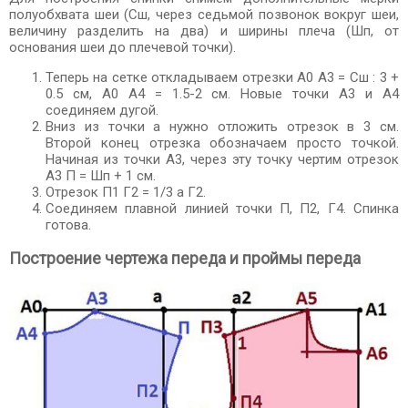
полуобхвата шеи (Сш, через седьмой позвонок вокруг шеи,
величину разделить на два) и ширины плеча (Шп, от
основания шеи до плечевой точки).
Теперь на сетке откладываем отрезки А0 А3 = Сш : 3 +
0.5 см, А0 А4 = 1.5-2 см. Новые точки А3 и А4
соединяем дугой.
Вниз из точки а нужно отложить отрезок в 3 см.
Второй конец отрезка обозначаем просто точкой.
Начиная из точки А3, через эту точку чертим отрезок
А3 П = Шп + 1 см.
Отрезок П1 Г2 = 1/3 а Г2.
Соединяем плавной линией точки П, П2, Г4. Спинка
готова.
Построение чертежа переда и проймы переда